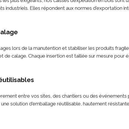
s les plus exigeants, nos
caisses d’expédition en bois
sont la
s industriels. Elles répondent aux normes d'exportation in
calage
ges lors de la manutention et stabiliser les produits fragil
t de calage. Chaque insertion est taillée sur mesure pour
éutilisables
ièrement entre vos sites, des chantiers ou des événement
 une solution d'emballage réutilisable, hautement résistante 