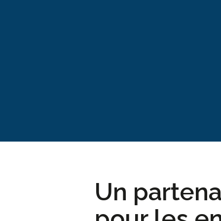
Un partena
pour les e