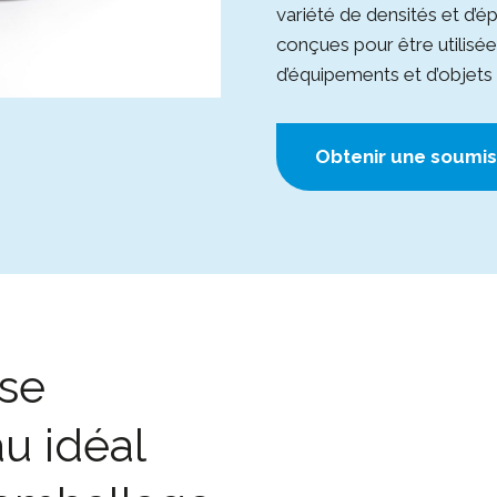
variété de densités et d’
conçues pour être utilisé
d’équipements et d’objets 
Obtenir une soumis
sse
u idéal