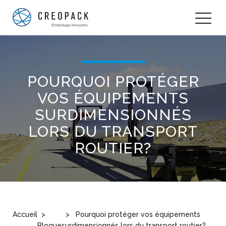
POURQUOI PROTÉGER
VOS ÉQUIPEMENTS
SURDIMENSIONNÉS
LORS DU TRANSPORT
ROUTIER?
Accueil
Pourquoi protéger vos équipements
Blogue
surdimensionnés lors du transport routier?