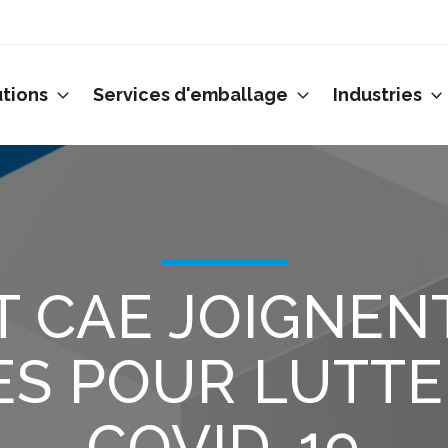
utions
Services d'emballage
Industries
T CAE JOIGNEN
ES POUR LUTTE
COVID-19