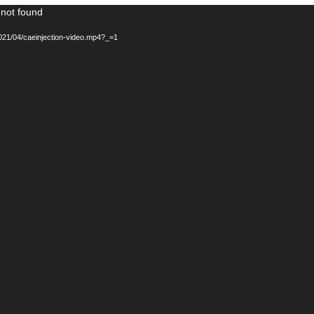
 not found
2021/04/caeinjection-video.mp4?_=1