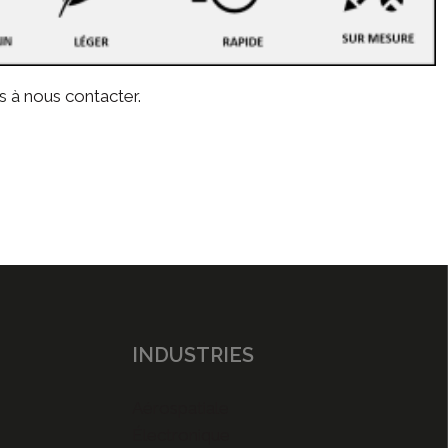
as à
nous contacter
.
INDUSTRIES
Aérospatiale
Électronique