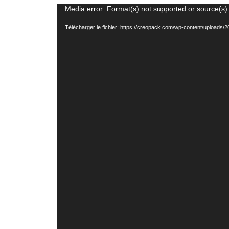
Lecteur
Media error: Format(s) not supported or source(s)
vidéo
Télécharger le fichier: https://creopack.com/wp-content/uploads/